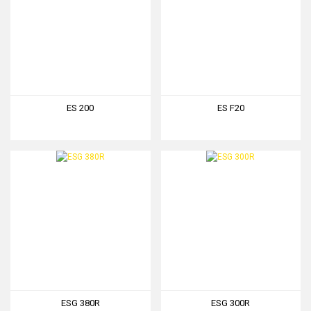
ES 200
ES F20
ESG 380R
ESG 300R