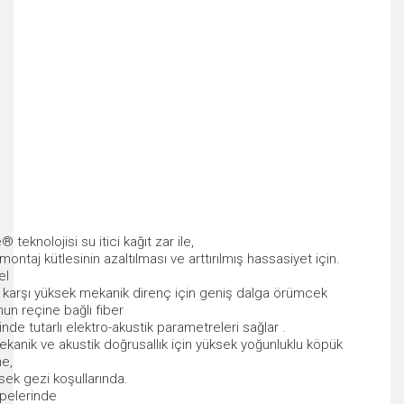
 teknolojisi su itici kağıt zar ile,
 montaj kütlesinin azaltılması ve arttırılmış hassasiyet için.
el
 karşı yüksek mekanik direnç için geniş dalga örümcek
Onun reçine bağlı fiber
nde tutarlı elektro-akustik parametreleri sağlar .
mekanik ve akustik doğrusallık için yüksek yoğunluklu köpük
me,
sek gezi koşullarında.
epelerinde