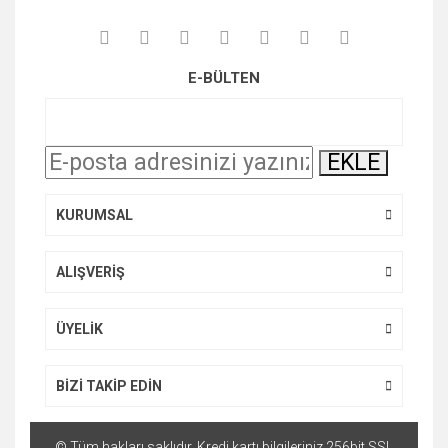
konularda yetersiz gördüğünüz noktaları öneri formunu
kullanarak tarafımıza iletebilirsiniz.
Görüş ve önerileriniz için teşekkür ederiz.
E-BÜLTEN
Ürün resmi kalitesiz, bozuk veya görüntülenemiyor.
Ürün açıklamasında eksik bilgiler bulunuyor.
EKLE
Ürün bilgilerinde hatalar bulunuyor.
Ürün fiyatı diğer sitelerden daha pahalı.
KURUMSAL
Bu ürüne benzer farklı alternatifler olmalı.
ALIŞVERİŞ
ÜYELİK
Gönder
BİZİ TAKİP EDİN
© Tüm hakları saklıdır. Kredi kartı bilgileriniz 256bit SSL