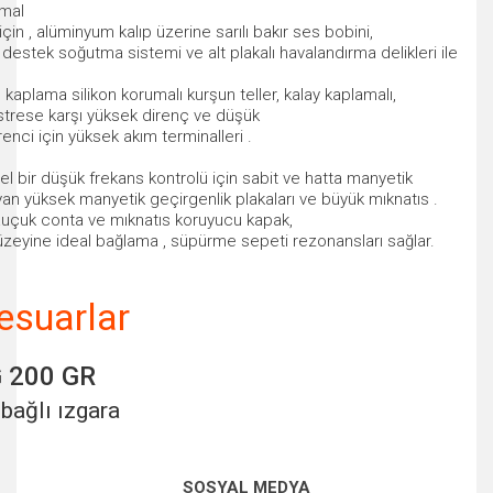
rmal
için , alüminyum kalıp üzerine sarılı bakır ses bobini,
estek soğutma sistemi ve alt plakalı havalandırma delikleri ile
kaplama silikon korumalı kurşun teller, kalay kaplamalı,
strese karşı yüksek direnç ve düşük
enci için yüksek akım terminalleri .
bir düşük frekans kontrolü için sabit ve hatta manyetik
yan yüksek manyetik geçirgenlik plakaları ve büyük mıknatıs .
kauçuk conta ve mıknatıs koruyucu kapak,
zeyine ideal bağlama , süpürme sepeti rezonansları sağlar.
esuarlar
 200 GR
 bağlı ızgara
Bu ürünün fiyat bilgisi, resim, ürün açıklamalarında ve diğer
SOSYAL MEDYA