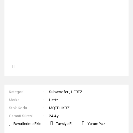
Kategori
Subwoofer
,
HERTZ
Marka
Hertz
Stok Kodu
MQTDHKRZ
Garanti Süresi
24 Ay
Tavsiye Et
Yorum Yaz