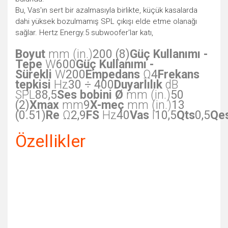
Bu, Vas'ın sert bir azalmasıyla birlikte, küçük kasalarda
dahi yüksek bozulmamış SPL çıkışı elde etme olanağı
sağlar. Hertz Energy.5 subwoofer'lar katı,
Boyut
mm (in.)
200 (8)
Güç Kullanımı -
Tepe
W
600
Güç Kullanımı -
Sürekli
W
200
Empedans
Ω
4
Frekans
tepkisi
Hz
30 ÷ 400
Duyarlılık
dB
SPL
88,5
Ses bobini Ø
mm (in.)
50
(2)
Xmax
mm
9
X-meç
mm (in.)
13
(0.51)
Re
Ω
2,9
FS
Hz
40
Vas
l
10,5
Qts
0,5
Qe
Özellikler