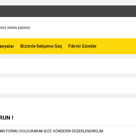
nyalar
Bizimle İletişime Geç
Fikrini Gönder
RUN !
GIDAKİ FORMU DOLDURARAK BİZE GÖNDERİN DEĞERLENDİRELİM.