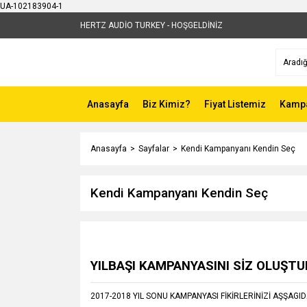
UA-102183904-1
HERTZ AUDİO TURKEY - HOŞGELDİNİZ
Anasayfa
Biz Kimiz?
Fiyat Listemiz
Kampa
Anasayfa
Sayfalar
Kendi Kampanyanı Kendin Seç
Kendi Kampanyanı Kendin Seç
YILBAŞI KAMPANYASINI SİZ OLUŞTU
2017-2018 YIL SONU KAMPANYASI FİKİRLERİNİZİ AŞŞA