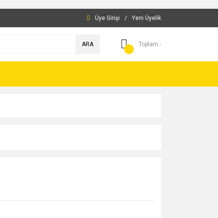
Üye Girişi
/
Yeni Üyelik
ARA
Toplam -