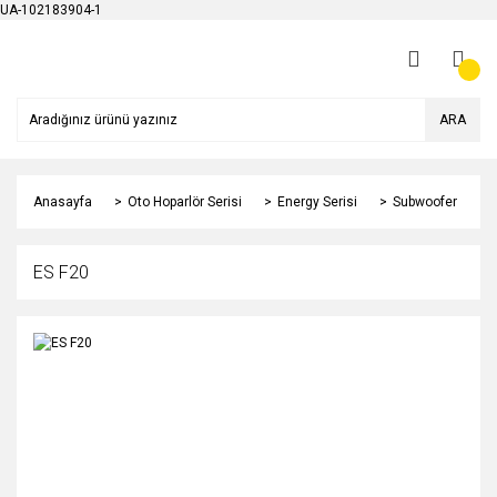
UA-102183904-1
ARA
Anasayfa
Oto Hoparlör Serisi
Energy Serisi
Subwoofer
ES F20