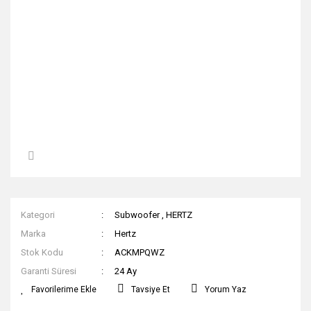
Kategori
Subwoofer
,
HERTZ
Marka
Hertz
Stok Kodu
ACKMPQWZ
Garanti Süresi
24 Ay
Tavsiye Et
Yorum Yaz