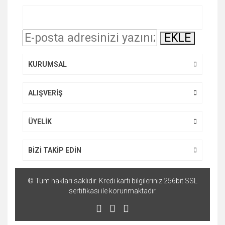
Ürün resmi kalitesiz, bozuk veya görüntülenemiyor.
Ürün açıklamasında eksik bilgiler bulunuyor.
EKLE
Ürün bilgilerinde hatalar bulunuyor.
Ürün fiyatı diğer sitelerden daha pahalı.
KURUMSAL
Bu ürüne benzer farklı alternatifler olmalı.
ALIŞVERİŞ
ÜYELİK
Gönder
BİZİ TAKİP EDİN
© Tüm hakları saklıdır. Kredi kartı bilgileriniz 256bit SSL
sertifikası ile korunmaktadır.