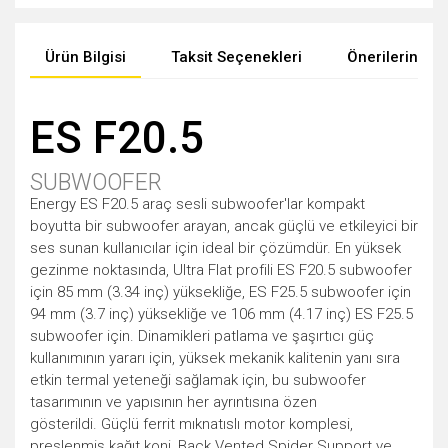
Ürün Bilgisi
Taksit Seçenekleri
Önerileriniz
ES F20.5
SUBWOOFER
Energy ES F20.5 araç sesli subwoofer'lar kompakt
boyutta bir subwoofer arayan, ancak güçlü ve etkileyici bir
ses sunan kullanıcılar için ideal bir çözümdür. En yüksek
gezinme noktasında, Ultra Flat profili ES F20.5 subwoofer
için 85 mm (3.34 inç) yüksekliğe, ES F25.5 subwoofer için
94 mm (3.7 inç) yüksekliğe ve 106 mm (4.17 inç) ES F25.5
subwoofer için. Dinamikleri patlama ve şaşırtıcı güç
kullanımının yararı için, yüksek mekanik kalitenin yanı sıra
etkin termal yeteneği sağlamak için, bu subwoofer
tasarımının ve yapısının her ayrıntısına özen
gösterildi. Güçlü ferrit mıknatıslı motor komplesi,
preslenmiş kağıt koni, Back Vented Spider Support ve