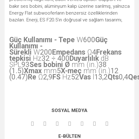
bakır ses bobini, alüminyum kalıp üzerine sarılmış, yalnızca
Energy Flat subwooferların benzersiz özelliklerinden
bazıları. Enerji, ES F20.5'in doğrusal ve sağlam tasarımı,
Güç Kullanımı - Tepe
W
600
Güç
Kullanımı -
Sürekli
W
200
Empedans
Ω
4
Frekans
tepkisi
Hz
32 ÷ 400
Duyarlılık
dB
SPL
93
Ses bobini Ø
mm (in.)
38
(1.5)
Xmax
mm
5
X-meç
mm (in.)
12
(0.47)
Re
Ω
2,9
FS
Hz
52
Vas
l
13,2
Qts
0,4
Qe
Bu ürünün fiyat bilgisi, resim, ürün açıklamalarında ve diğer
SOSYAL MEDYA
konularda yetersiz gördüğünüz noktaları öneri formunu
kullanarak tarafımıza iletebilirsiniz.
Görüş ve önerileriniz için teşekkür ederiz.
E-BÜLTEN