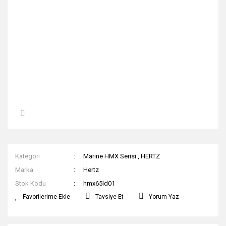
Kategori
Marine HMX Serisi
,
HERTZ
Marka
Hertz
Stok Kodu
hmx65ld01
Tavsiye Et
Yorum Yaz