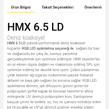
Ürün Bilgisi
Taksit Seçenekleri
Önerileriniz
HMX 6.5 LD
Deniz koaksiyel
HMX 6.5 LD
yüksek performanslı deniz koaksiyel
hoparlör
RGB LED aydınlatma seçeneği ile
sağlam bir bas
ve olağanüstü bir çıkış ile, sonsuz yansıtma
gerçekleştirmek için optimize edilmiştir. HMX tweeter'ler,
en iyi eksen dışına dağılım ve maksimize edilmiş SPL için
optimize edilmiş bir akustik lens içerir. Çekici paslanmaz
çelik tweeter ağ ızgarası mükemmel yüksek frekanslı
aktarım ve kaya gibi sağlam bir koruma sağlar. RGB LED
aydınlatma devresi, ışık difüzyonu görevi gören bir
polipropilen şeffaf kapak ile korunan tweeter'ın altına
entegredir. UV dirençli polipropilen koni, Santoprene
kauçuk çevre ile birlikte, su, toz ve çamuru nötralize eden
bir Hi-sıcaklık ve UV'ye dirençli polimer enjekte edilen