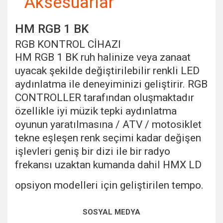
Aksesuarlar
HM RGB 1 BK
RGB KONTROL CİHAZI
HM RGB 1 BK ruh halinize veya zanaat
uyacak şekilde değiştirilebilir renkli LED
aydınlatma ile deneyiminizi geliştirir. RGB
CONTROLLER tarafından oluşmaktadır
özellikle iyi müzik tepki aydınlatma
oyunun yaratılmasına / ATV / motosiklet
tekne eşleşen renk seçimi kadar değişen
işlevleri geniş bir dizi ile bir radyo
frekansı uzaktan kumanda dahil HMX LD
opsiyon modelleri için geliştirilen tempo.
Bu ürünün fiyat bilgisi, resim, ürün açıklamalarında ve diğer
SOSYAL MEDYA
konularda yetersiz gördüğünüz noktaları öneri formunu