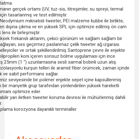
nlatma.
manın gerçek ortamı (UV, tuz-sis, titreşimler, su spreyi, termal
için tasarlanmış ve test edilmiştir.
ç Neodymium mıknatıslı tweeter, PEI malzeme kubbe ile birlikte,
sen dışına çıkma ve en yüksek SPL için optimize edilmiş ön cam
 lens ile birleşmiştir.
 yüksek frekanslı aktarım, çekici görünüm ve sağlam sağlam bir
ğlayan, ses geçirmez paslanmaz çelik tweeter ağ ızgarası.
lleyiciler ve ortak şekillendirilmiş Santoprene çevre ile enjekte
olipropilen koni içeren sonsuz bölme uygulaması için ince
ş 25mm (1 ") uzunlamasına sesli sarmal bobinli uzun atış.
n izolasyonlu kurşun telleri ile aramid fiber örümcek, zaman içinde
lık ve sabit performans sağlar.
eniz seviyesinde bir polimer enjekte sepet içine kapsüllenmiş
ir manyetik grup tarafından yönlendirilen yüksek hareketli
pmanı optimize eder.
nabilir yarı iletken tweeter koruma devresi ile mühürlenmiş dahili
r.
kaplama korozyona dayanıklı terminaller.