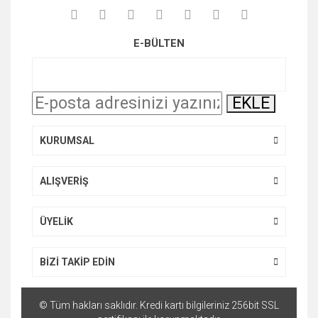
kullanarak tarafımıza iletebilirsiniz.
Görüş ve önerileriniz için teşekkür ederiz.
E-BÜLTEN
Ürün resmi kalitesiz, bozuk veya görüntülenemiyor.
Ürün açıklamasında eksik bilgiler bulunuyor.
EKLE
Ürün bilgilerinde hatalar bulunuyor.
Ürün fiyatı diğer sitelerden daha pahalı.
KURUMSAL
Bu ürüne benzer farklı alternatifler olmalı.
ALIŞVERİŞ
ÜYELİK
Gönder
BİZİ TAKİP EDİN
© Tüm hakları saklıdır. Kredi kartı bilgileriniz 256bit SSL