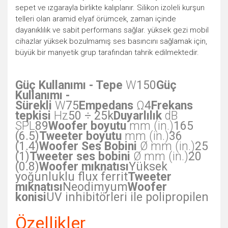
sepet ve ızgarayla birlikte kalıplanır. Silikon izoleli kurşun
telleri olan aramid elyaf örümcek, zaman içinde
dayanıklılık ve sabit performans sağlar. yüksek gezi mobil
cihazlar yüksek bozulmamış ses basıncını sağlamak için,
büyük bir manyetik grup tarafından tahrik edilmektedir.
Güç Kullanımı - Tepe
W
150
Güç
Kullanımı -
Sürekli
W
75
Empedans
Ω
4
Frekans
tepkisi
Hz
50 ÷ 25k
Duyarlılık
dB
SPL
89
Woofer boyutu
mm (in.)
165
(6.5)
Tweeter boyutu
mm (in.)
36
(1.4)
Woofer Ses Bobini
Ø mm (in.)
25
(1)
Tweeter ses bobini
Ø mm (in.)
20
(0.8)
Woofer mıknatısı
Yüksek
yoğunluklu flux ferrit
Tweeter
mıknatısı
Neodimyum
Woofer
konisi
UV inhibitörleri ile polipropilen
Özellikler