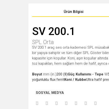
Ürün Bilgisi
SV 200.1
SPL Orta
SV 200.1 araç ses orta kademesi SPL müsabakal
bir yapıya sahiptir ve tüm diğer SPL Göster bileş
kapasite için koşullar. Koni, aşırı koşullar altı
toz kapakları, hem sağlam hem de hafif, ayrıca 
Boyut
mm (in.)
200 (8)
Güç Kullanımı - Tepe
W
yoğunluklu flux ferrit
Koni / Kubbe
Ultra hafif pr
Bu ürünün fiyat bilgisi, resim, ürün açıklamalarında v
SOSYAL MEDYA
Görüş ve önerileriniz için teşekkür ederiz.
Ürün resmi kalitesiz, bozuk veya görüntülenemiyor.