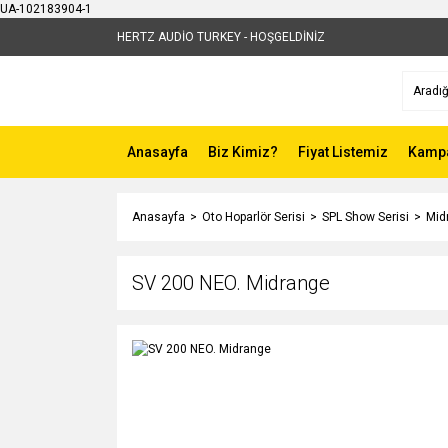
UA-102183904-1
HERTZ AUDİO TURKEY - HOŞGELDİNİZ
Anasayfa
Biz Kimiz?
Fiyat Listemiz
Kampa
Anasayfa
Oto Hoparlör Serisi
SPL Show Serisi
Mid
SV 200 NEO. Midrange