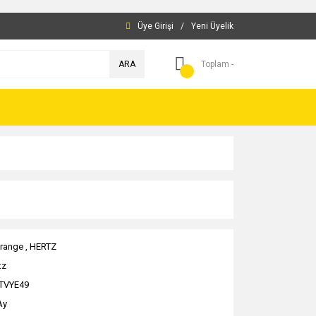
Üye Girişi
/
Yeni Üyelik
ARA
Toplam -
range
,
HERTZ
tz
TVYE49
Ay