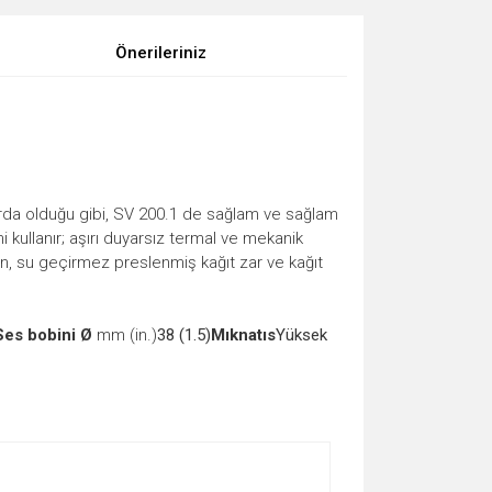
Önerileriniz
rda olduğu gibi, SV 200.1 de sağlam ve sağlam
i kullanır; aşırı duyarsız termal ve mekanik
unan, su geçirmez preslenmiş kağıt zar ve kağıt
Ses bobini Ø
mm (in.)
38 (1.5)
Mıknatıs
Yüksek
ıza iletebilirsiniz.