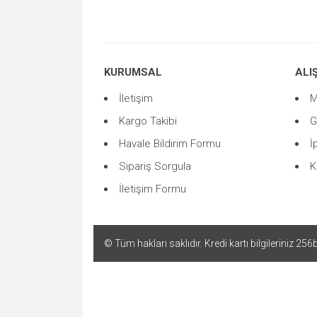
Ürün açıklamasında eksik bilgiler bulunuyor.
Ürün bilgilerinde hatalar bulunuyor.
Ürün fiyatı diğer sitelerden daha pahalı.
KURUMSAL
ALI
Bu ürüne benzer farklı alternatifler olmalı.
İletişim
M
Kargo Takibi
G
Havale Bildirim Formu
İ
Sipariş Sorgula
K
İletişim Formu
© Tüm hakları saklıdır. Kredi kartı bilgileriniz 256