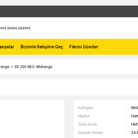
nyalar
Bizimle İletişime Geç
Fikrini Gönder
range
SV 200 NEO. Midrange
Kategori
Mid
Marka
Her
Stok Kodu
HM
Garanti Süresi
24 