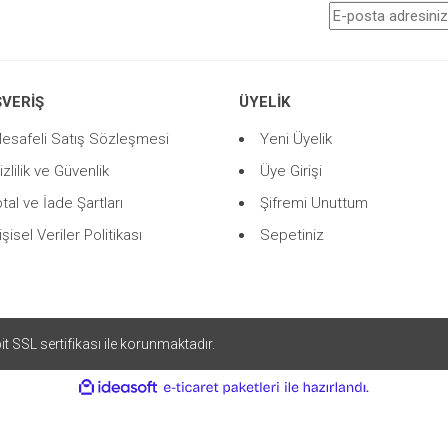
ŞVERİŞ
ÜYELİK
esafeli Satış Sözleşmesi
Yeni Üyelik
izlilik ve Güvenlik
Üye Girişi
ptal ve İade Şartları
Şifremi Unuttum
işisel Veriler Politikası
Sepetiniz
Gönder
bit SSL sertifikası ile korunmaktadır.
ile
ideasoft
e-
hazırlandı.
ticaret
paketleri