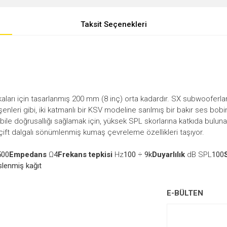
Taksit Seçenekleri
arı için tasarlanmış 200 mm (8 inç) orta kadardır. SX subwooferla
enleri gibi, iki katmanlı bir KSV modeline sarılmış bir bakır ses bobin
nda bile doğrusallığı sağlamak için, yüksek SPL skorlarına katkıda bul
çift dalgalı sönümlenmiş kumaş çevreleme özellikleri taşıyor.
500
Empedans
Ω
4
Frekans tepkisi
Hz
100 ÷ 9k
Duyarlılık
dB SPL
100
eslenmiş kağıt
e diğer konularda yetersiz gördüğünüz noktaları öneri formunu kullanarak tarafım
E-BÜLTEN