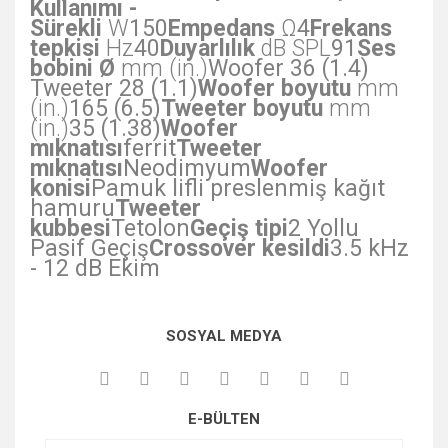
Kullanımı -
Sürekli
W
150
Empedans
Ω
4
Frekans
tepkisi
Hz
40
Duyarlılık
dB SPL
91
Ses
bobini Ø
mm (in.)
Woofer 36 (1.4)
Tweeter 28 (1.1)
Woofer boyutu
mm
(in.)
165 (6.5)
Tweeter boyutu
mm
(in.)
35 (1.38)
Woofer
mıknatısı
ferrit
Tweeter
mıknatısı
Neodimyum
Woofer
konisi
Pamuk lifli preslenmiş kağıt
hamuru
Tweeter
kubbesi
Tetolon
Geçiş tipi
2 Yollu
Pasif Geçiş
Crossover kesildi
3.5 kHz
- 12 dB Ekim
Bu ürünün fiyat bilgisi, resim, ürün açıklamalarında ve diğer
SOSYAL MEDYA
konularda yetersiz gördüğünüz noktaları öneri formunu
kullanarak tarafımıza iletebilirsiniz.
Görüş ve önerileriniz için teşekkür ederiz.
E-BÜLTEN
Ürün resmi kalitesiz, bozuk veya görüntülenemiyor.