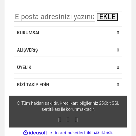
Ürün açıklamasında eksik bilgiler bulunuyor.
EKLE
Ürün bilgilerinde hatalar bulunuyor.
Ürün fiyatı diğer sitelerden daha pahalı.
KURUMSAL
Bu ürüne benzer farklı alternatifler olmalı.
ALIŞVERİŞ
ÜYELİK
Gönder
BİZİ TAKİP EDİN
© Tüm hakları saklıdır. Kredi kartı bilgileriniz 256bit SSL
sertifikası ile korunmaktadır.
ile
ideasoft
e-