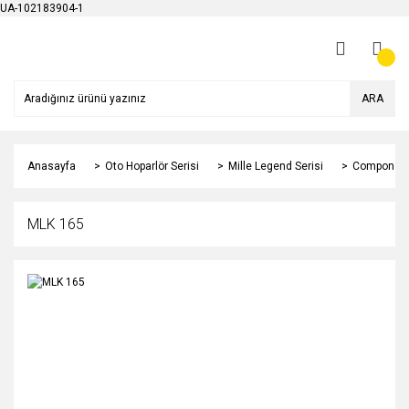
UA-102183904-1
ARA
Anasayfa
Oto Hoparlör Serisi
Mille Legend Serisi
Component
MLK 165