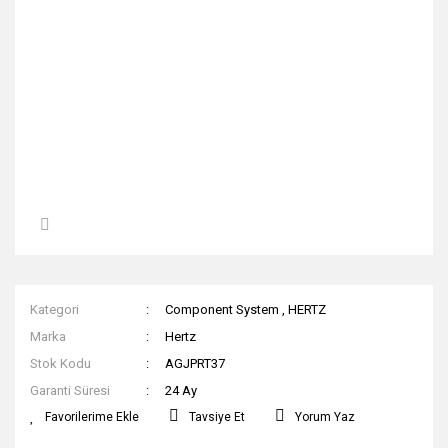
Kategori
Component System
,
HERTZ
Marka
Hertz
Stok Kodu
AGJPRT37
Garanti Süresi
24 Ay
Tavsiye Et
Yorum Yaz