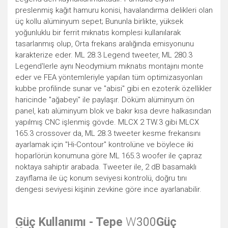
preslenmiş kağıt hamuru konisi, havalandırma delikleri olan
üç kollu alüminyum sepet; Bununla birlikte, yüksek
yoğunluklu bir ferrit mıknatıs komplesi kullanılarak
tasarlanmış olup, Orta frekans aralığında emisyonunu
karakterize eder. ML 28.3 Legend tweeter, ML 280.3
Legend'lerle aynı Neodymium mıknatıs montajını monte
eder ve FEA yöntemleriyle yapılan tüm optimizasyonları
kubbe profilinde sunar ve "abisi" gibi en ezoterik özellikler
haricinde "ağabeyi" ile paylaşır. Döküm alüminyum ön
panel, katı alüminyum blok ve bakır kısa devre halkasından
yapılmış CNC işlenmiş gövde. MLCX 2 TW.3 gibi MLCX
165.3 crossover da, ML 28.3 tweeter kesme frekansını
ayarlamak için "Hi-Contour" kontrolüne ve böylece iki
hoparlörün konumuna göre ML 165.3 woofer ile çapraz
noktaya sahiptir arabada. Tweeter ile, 2 dB basamaklı
zayıflama ile üç konum seviyesi kontrolü, doğru tını
dengesi seviyesi kişinin zevkine göre ince ayarlanabilir.
Güç Kullanımı - Tepe
W
300
Güç