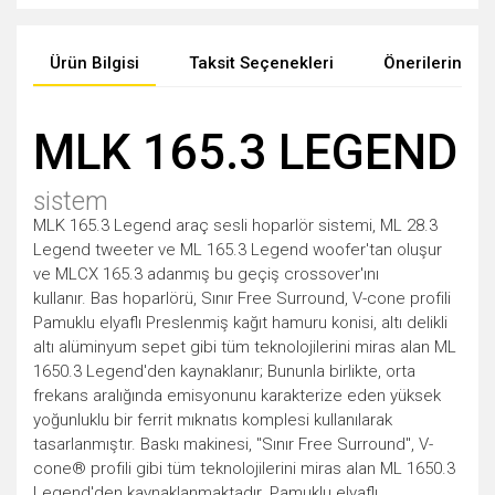
Ürün Bilgisi
Taksit Seçenekleri
Önerileriniz
MLK 165.3 LEGEND
sistem
MLK 165.3 Legend araç sesli hoparlör sistemi, ML 28.3
Legend tweeter ve ML 165.3 Legend woofer'tan oluşur
ve MLCX 165.3 adanmış bu geçiş crossover'ını
kullanır. Bas hoparlörü, Sınır Free Surround, V-cone profili
Pamuklu elyaflı Preslenmiş kağıt hamuru konisi, altı delikli
altı alüminyum sepet gibi tüm teknolojilerini miras alan ML
1650.3 Legend'den kaynaklanır; Bununla birlikte, orta
frekans aralığında emisyonunu karakterize eden yüksek
yoğunluklu bir ferrit mıknatıs komplesi kullanılarak
tasarlanmıştır. Baskı makinesi, "Sınır Free Surround", V-
cone® profili gibi tüm teknolojilerini miras alan ML 1650.3
Legend'den kaynaklanmaktadır. Pamuklu elyaflı