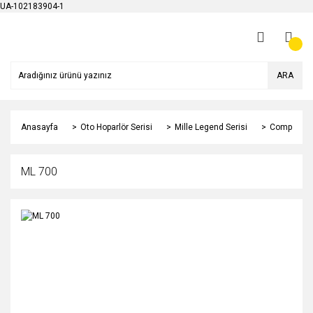
UA-102183904-1
ARA
Anasayfa
Oto Hoparlör Serisi
Mille Legend Serisi
Comp
ML 700