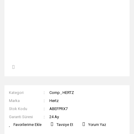
Kategori
Comp
,
HERTZ
Marka
Hertz
Stok Kodu
ABEFPRX7
Garanti Süresi
24 Ay
Tavsiye Et
Yorum Yaz