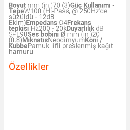
Boyut
mm (in.)
70 (3)
Güç Kullanımı -
Tepe
W
100 (Hi-Pass, @ 250Hz'de
süzüldü - 12dB
Ekim)
Empedans
Ω
4
Frekans
tepkisi
Hz
200 - 20k
Duyarlılık
dB
SPL
90
Ses bobini Ø
mm (in.)
20
(0.8)
Mıknatıs
Neodimyum
Koni /
Kubbe
Pamuk lifli preslenmiş kağıt
hamuru
Özellikler