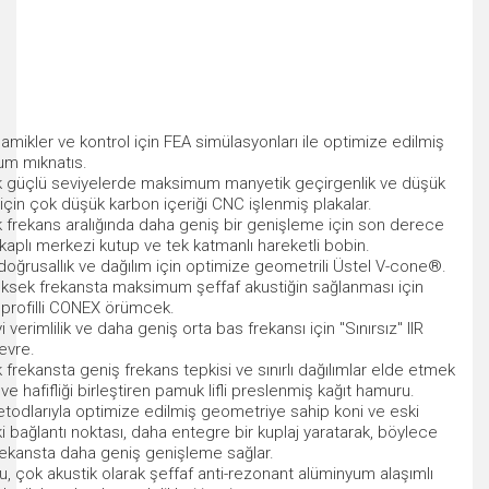
namikler ve kontrol için FEA simülasyonları ile optimize edilmiş
m mıknatıs.
k güçlü seviyelerde maksimum manyetik geçirgenlik ve düşük
çin çok düşük karbon içeriği CNC işlenmiş plakalar.
 frekans aralığında daha geniş bir genişleme için son derece
 kaplı merkezi kutup ve tek katmanlı hareketli bobin.
doğrusallık ve dağılım için optimize geometrili Üstel V-cone®.
üksek frekansta maksimum şeffaf akustiğin sağlanması için
 profilli CONEX örümcek.
i verimlilik ve daha geniş orta bas frekansı için "Sınırsız" IIR
evre.
 frekansta geniş frekans tepkisi ve sınırlı dağılımlar elde etmek
lik ve hafifliği birleştiren pamuk lifli preslenmiş kağıt hamuru.
todlarıyla optimize edilmiş geometriye sahip koni ve eski
i bağlantı noktası, daha entegre bir kuplaj yaratarak, böylece
rekansta daha geniş genişleme sağlar.
lu, çok akustik olarak şeffaf anti-rezonant alüminyum alaşımlı