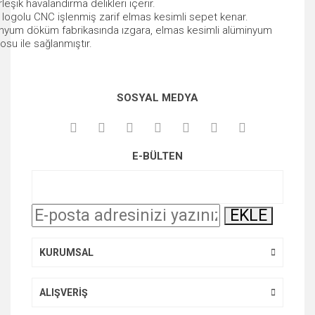
leşik havalandırma delikleri içerir.
 logolu CNC işlenmiş zarif elmas kesimli sepet kenar.
inyum döküm fabrikasında ızgara, elmas kesimli alüminyum
osu ile sağlanmıştır.
Bu ürünün fiyat bilgisi, resim, ürün açıklamalarında ve diğer
SOSYAL MEDYA
konularda yetersiz gördüğünüz noktaları öneri formunu
kullanarak tarafımıza iletebilirsiniz.
Görüş ve önerileriniz için teşekkür ederiz.
E-BÜLTEN
Ürün resmi kalitesiz, bozuk veya görüntülenemiyor.
Ürün açıklamasında eksik bilgiler bulunuyor.
EKLE
Ürün bilgilerinde hatalar bulunuyor.
Ürün fiyatı diğer sitelerden daha pahalı.
KURUMSAL
Bu ürüne benzer farklı alternatifler olmalı.
ALIŞVERİŞ