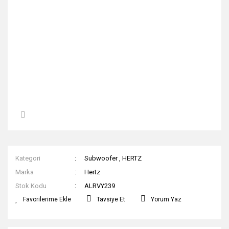
Kategori
Subwoofer
,
HERTZ
Marka
Hertz
Stok Kodu
ALRVY239
Tavsiye Et
Yorum Yaz