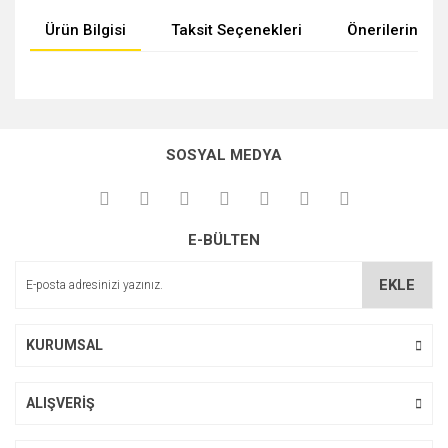
Ürün Bilgisi
Taksit Seçenekleri
Önerileriniz
Bu ürünün fiyat bilgisi, resim, ürün açıklamalarında ve diğer
konularda yetersiz gördüğünüz noktaları öneri formunu
kullanarak tarafımıza iletebilirsiniz.
SOSYAL MEDYA
Görüş ve önerileriniz için teşekkür ederiz.
Ürün resmi kalitesiz, bozuk veya görüntülenemiyor.
E-BÜLTEN
Ürün açıklamasında eksik bilgiler bulunuyor.
Ürün bilgilerinde hatalar bulunuyor.
EKLE
Ürün fiyatı diğer sitelerden daha pahalı.
Bu ürüne benzer farklı alternatifler olmalı.
KURUMSAL
ALIŞVERİŞ