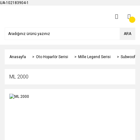
UA-102183904-1
ARA
Anasayfa
Oto Hoparlör Serisi
Mille Legend Serisi
Subwoofer
ML 2000