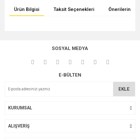
Ürün Bilgisi
Taksit Seçenekleri
Önerileriniz
Bu ürünün fiyat bilgisi, resim, ürün açıklamalarında ve diğer
konularda yetersiz gördüğünüz noktaları öneri formunu
kullanarak tarafımıza iletebilirsiniz.
SOSYAL MEDYA
Görüş ve önerileriniz için teşekkür ederiz.
Ürün resmi kalitesiz, bozuk veya görüntülenemiyor.
E-BÜLTEN
Ürün açıklamasında eksik bilgiler bulunuyor.
Ürün bilgilerinde hatalar bulunuyor.
EKLE
Ürün fiyatı diğer sitelerden daha pahalı.
Bu ürüne benzer farklı alternatifler olmalı.
KURUMSAL
ALIŞVERİŞ