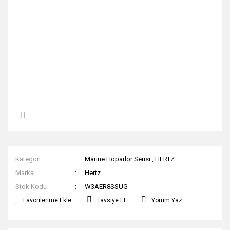
Kategori
Marine Hoparlör Serisi
,
HERTZ
Marka
Hertz
Stok Kodu
W3AER8SSUG
Tavsiye Et
Yorum Yaz