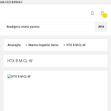
UA-102183904-1
ARA
Anasayfa
Marine Hoparlör Serisi
HTX 8 M-CL-W
HTX 8 M-CL-W