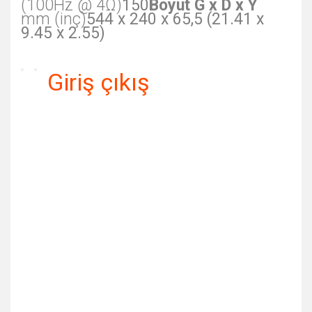
(100Hz @ 4Ω)
150
Boyut G x D x Y
mm (inç)
544 x 240 x 65,5 (21.41 x
9.45 x 2.55)
Giriş çıkış