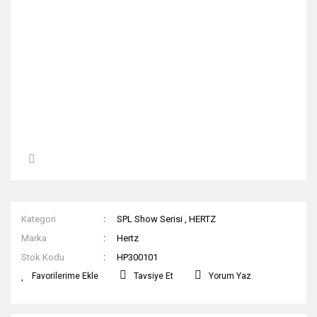
Kategori
SPL Show Serisi
,
HERTZ
Marka
Hertz
Stok Kodu
HP300101
Tavsiye Et
Yorum Yaz