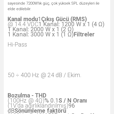
sayesinde 7200W'lık güç, çok yüksek SPL düzeyleri ile
elde edilebilir.
Kanal modu
1
Çıkış Gücü (RMS)
@ 14.4 VDC
1 Kanal: 1200 W x 1 (4 Ω)
1 Kanal: 2000 W x 1 (2 Ω)
1 Kanal: 3000 W x 1 (1 Ω)
Filtreler
Hi-Pass
50 ÷ 400 Hz @ 24 dB / Ekim.
Bozulma - THD
(100Hz @ 4Ω)
% 0.1
S / N Oranı
(1V'da ağırlıklandırılmış)
96
dB
Sönümleme faktörü