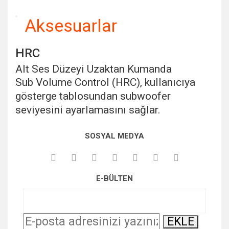
Aksesuarlar
HRC
Alt Ses Düzeyi Uzaktan Kumanda
Sub Volume Control (HRC), kullanıcıya
gösterge tablosundan subwoofer
seviyesini ayarlamasını sağlar.
Bu ürünün fiyat bilgisi, resim, ürün açıklamalarında ve diğer
SOSYAL MEDYA
konularda yetersiz gördüğünüz noktaları öneri formunu
kullanarak tarafımıza iletebilirsiniz.
Görüş ve önerileriniz için teşekkür ederiz.
E-BÜLTEN
Ürün resmi kalitesiz, bozuk veya görüntülenemiyor.
Ürün açıklamasında eksik bilgiler bulunuyor.
Ürün bilgilerinde hatalar bulunuyor.
EKLE