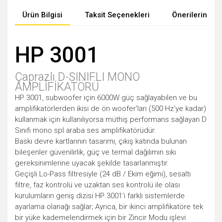
Ürün Bilgisi
Taksit Seçenekleri
Önerileriniz
HP 3001
Çaprazlı D-SINIFLI MONO
AMPLİFİKATÖRÜ
HP 3001, subwoofer için 6000W güç sağlayabilen ve bu
amplifikatörlerden ikisi de ön woofer'ları (500 Hz'ye kadar)
kullanmak için kullanılıyorsa müthiş performans sağlayan D
Sınıfı mono spl araba ses amplifikatörüdür.
Baskı devre kartlarının tasarımı, çıkış katında bulunan
bileşenler güvenilirlik, güç ve termal dağılımın sıkı
gereksinimlerine uyacak şekilde tasarlanmıştır.
Geçişli Lo-Pass filtresiyle (24 dB / Ekim eğimi), sesaltı
filtre, faz kontrolü ve uzaktan ses kontrolü ile olası
kurulumların geniş dizisi HP 3001'i farklı sistemlerde
ayarlama olanağı sağlar; Ayrıca, bir ikinci amplifikatöre tek
bir yüke kademelendirmek için bir Zincir Modu işlevi