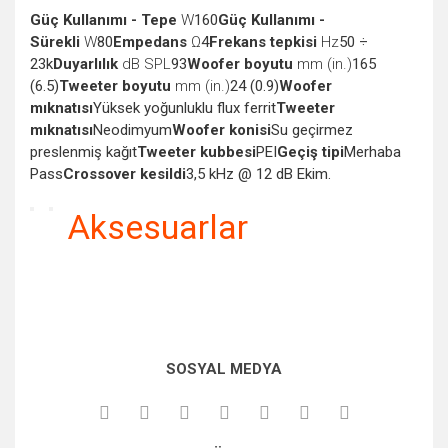
Güç Kullanımı - Tepe
W
160
Güç Kullanımı -
Sürekli
W
80
Empedans
Ω
4
Frekans tepkisi
Hz
50 ÷
23k
Duyarlılık
dB SPL
93
Woofer boyutu
mm (in.)
165
(6.5)
Tweeter boyutu
mm (in.)
24 (0.9)
Woofer
mıknatısı
Yüksek yoğunluklu flux ferrit
Tweeter
mıknatısı
Neodimyum
Woofer konisi
Su geçirmez
preslenmiş kağıt
Tweeter kubbesi
PEI
Geçiş tipi
Merhaba
Pass
Crossover kesildi
3,5 kHz @ 12 dB Ekim.
Aksesuarlar
Bu ürünün fiyat bilgisi, resim, ürün açıklamalarında ve diğer
SOSYAL MEDYA
konularda yetersiz gördüğünüz noktaları öneri formunu
kullanarak tarafımıza iletebilirsiniz.
Görüş ve önerileriniz için teşekkür ederiz.