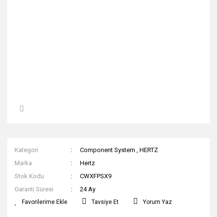
Kategori
Component System
,
HERTZ
Marka
Hertz
Stok Kodu
CWXFPSX9
Garanti Süresi
24 Ay
Tavsiye Et
Yorum Yaz