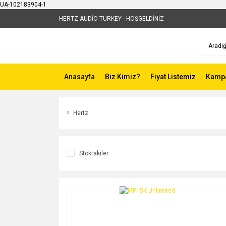
UA-102183904-1
HERTZ AUDİO TURKEY - HOŞGELDİNİZ
Anasayfa
Biz Kimiz?
Fiyat Listemiz
Kampa
Hertz
Stoktakiler