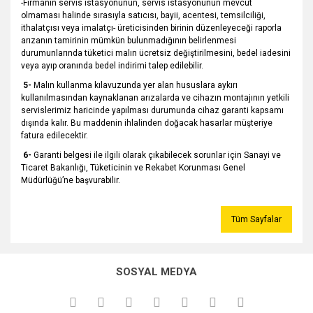
-Firmanın servis istasyonunun, servis istasyonunun mevcut
olmaması halinde sırasıyla satıcısı, bayii, acentesi, temsilciliği,
ithalatçısı veya imalatçı- üreticisinden birinin düzenleyeceği raporla
arızanın tamirinin mümkün bulunmadığının belirlenmesi
durumunlarında tüketici malın ücretsiz değiştirilmesini, bedel iadesini
veya ayıp oranında bedel indirimi talep edilebilir.
5-
Malın kullanma kılavuzunda yer alan hususlara aykırı
kullanılmasından kaynaklanan arızalarda ve cihazın montajının yetkili
servislerimiz haricinde yapılması durumunda cihaz garanti kapsamı
dışında kalır. Bu maddenin ihlalinden doğacak hasarlar müşteriye
fatura edilecektir.
6-
Garanti belgesi ile ilgili olarak çıkabilecek sorunlar için Sanayi ve
Ticaret Bakanlığı, Tüketicinin ve Rekabet Korunması Genel
Müdürlüğü’ne başvurabilir.
Tüm Sayfalar
SOSYAL MEDYA