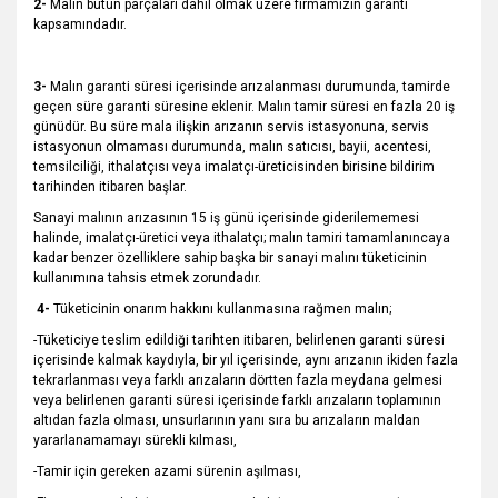
2-
Malın bütün parçaları dahil olmak üzere firmamızın garanti
kapsamındadır.
3-
Malın garanti süresi içerisinde arızalanması durumunda, tamirde
geçen süre garanti süresine eklenir. Malın tamir süresi en fazla 20 iş
günüdür. Bu süre mala ilişkin arızanın servis istasyonuna, servis
istasyonun olmaması durumunda, malın satıcısı, bayii, acentesi,
temsilciliği, ithalatçısı veya imalatçı-üreticisinden birisine bildirim
tarihinden itibaren başlar.
Sanayi malının arızasının 15 iş günü içerisinde giderilememesi
halinde, imalatçı-üretici veya ithalatçı; malın tamiri tamamlanıncaya
kadar benzer özelliklere sahip başka bir sanayi malını tüketicinin
kullanımına tahsis etmek zorundadır.
4-
Tüketicinin onarım hakkını kullanmasına rağmen malın;
-Tüketiciye teslim edildiği tarihten itibaren, belirlenen garanti süresi
içerisinde kalmak kaydıyla, bir yıl içerisinde, aynı arızanın ikiden fazla
tekrarlanması veya farklı arızaların dörtten fazla meydana gelmesi
veya belirlenen garanti süresi içerisinde farklı arızaların toplamının
altıdan fazla olması, unsurlarının yanı sıra bu arızaların maldan
yararlanamamayı sürekli kılması,
-Tamir için gereken azami sürenin aşılması,